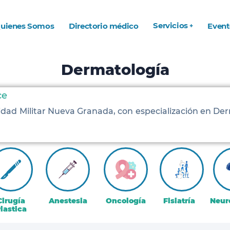
Servicios
uienes Somos
Directorio médico
Event
Dermatología
ce
idad Militar Nueva Granada, con especialización en Der
Cirugía
Anestesia
Oncología
Fisiatría
Neur
lastica