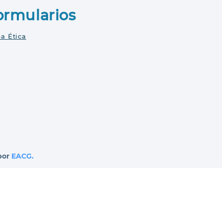
ormularios
ea Ética
por
EACG.